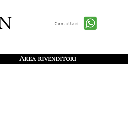
n
Contattaci
Area rivenditori