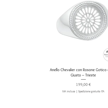
Vista rapida
Anello Chevalier con Rosone Gotico 
Giusto – Trieste
Prezzo
199,00 €
IVA inclusa
|
Spedizione gratuita ITA
SERVIZI AI NOSTRI CLIENTI