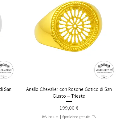
Vista rapida
di San
Anello Chevalier con Rosone Gotico di San
Giusto – Trieste
Prezzo
199,00 €
IVA inclusa
|
Spedizione gratuita ITA
POSSIAMO AIUTARTI?
LE NOSTRE POLICY AZIENDALI