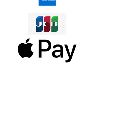
SERVIZI AI NOSTRI CLIENTI
Gioielli Personalizzati
Corrieri Utilizzati
Tempistiche di spedizione
POSSIAMO AIUTARTI?
F.A.Q
Chiamaci