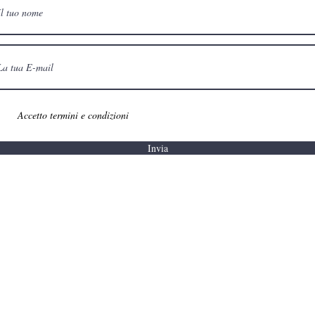
Accetto termini e condizioni
Invia
POSSIAMO AIUTARTI?
LE NOSTRE POLICY AZIENDALI
F.A.Q
Privacy Policy