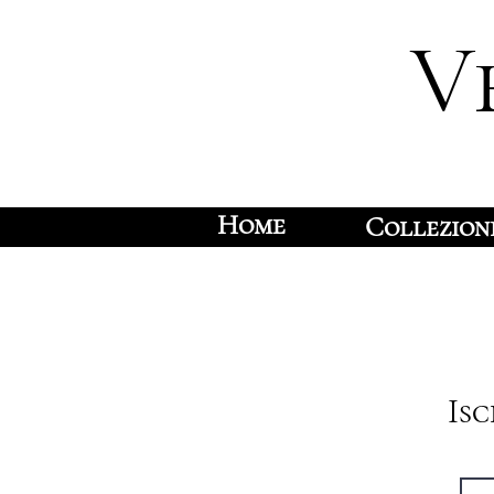
V
Home
Collezion
Is