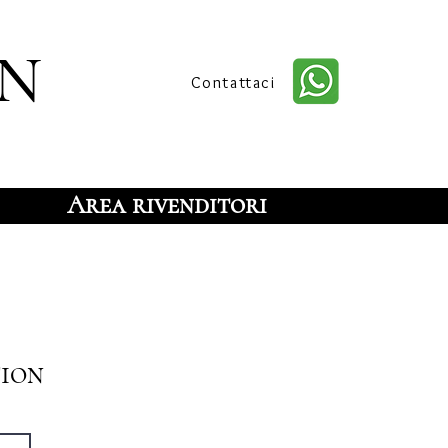
n
Contattaci
Area rivenditori
tion