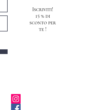
Iscriviti!
15 % di
sconto per
te !
PUOI TROVARCI ANCHE SU :