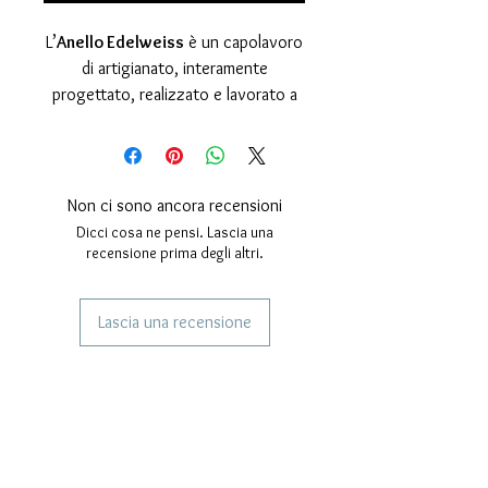
L’
Anello Edelweiss
è un capolavoro
di artigianato, interamente
progettato, realizzato e lavorato a
mano nel nostro laboratorio. Questo
gioiello, ispirato alla
Stella Alpina
,
simbolo di purezza, coraggio e
amore eterno, è perfetto per chi
Non ci sono ancora recensioni
desidera indossare un pezzo unico,
Dicci cosa ne pensi. Lascia una
intriso di valore e tradizione.
recensione prima degli altri.
Caratteristiche distintive
dell’anello
Lascia una recensione
Materiale di pregio:
realizzato
in
Argento 925
, un metallo
SERVIZI AI NOSTRI CLIENTI
nobile apprezzato per la sua
Gioielli Personalizzati
lucentezza, resistenza e
Corrieri Utilizzati
raffinatezza.
Finitura esclusiva:
la lavorazione
Tempistiche di spedizione
artigianale prevede