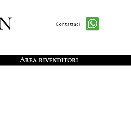
n
Contattaci
Area rivenditori