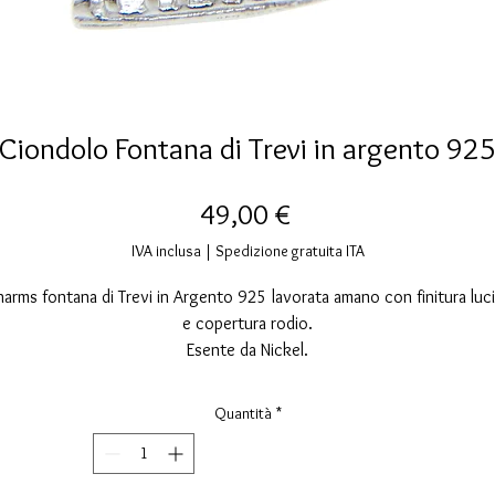
Ciondolo Fontana di Trevi in argento 92
Prezzo
49,00 €
IVA inclusa
|
Spedizione gratuita ITA
arms fontana di Trevi in Argento 925 lavorata amano con finitura luc
e copertura rodio.
Esente da Nickel.
Misure; altezza 26 millimetri, larghezza 18 millimetri.
Quantità
*