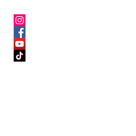
PUOI TROVARCI ANCHE SU :
served.