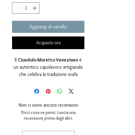
Aggiungi al carrello
Acquista ora
Il
Ciondolo Moretto Veneziano
è
un autentico capolavoro artigianale
che celebra la tradizione orafa
veneziana attraverso materiali nobili,
dettagli preziosi e un’eleganza senza
tempo.
Interamente
progettato,
Non ci sono ancora recensioni
realizzato e lavorato a mano
nel
Dicci cosa ne pensi. Lascia una
nostro laboratorio, questo gioiello è
recensione prima degli altri.
realizzato in
Argento 925
e
arricchito da una
testina classica