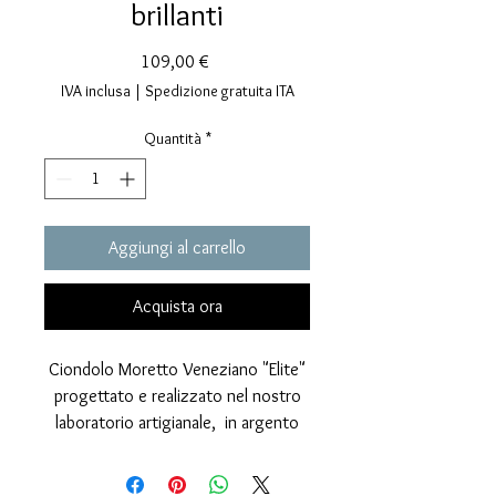
brillanti
Prezzo
109,00 €
IVA inclusa
|
Spedizione gratuita ITA
Quantità
*
Aggiungi al carrello
Acquista ora
Ciondolo Moretto Veneziano "Elite"
progettato e realizzato nel nostro
laboratorio artigianale, in argento
925 con finitura lucida e zirconi
brillanti verdi, viola e bianchi,