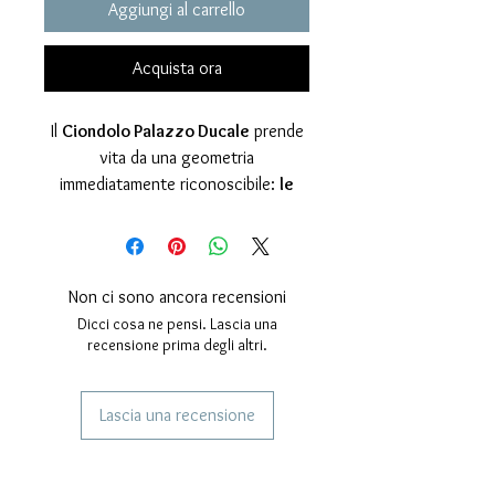
Aggiungi al carrello
Acquista ora
Il
Ciondolo Palazzo Ducale
prende
vita da una geometria
immediatamente riconoscibile:
le
arcate gotiche
e i
rosoni
fioriti
che rendono unica la facciata
del Palazzo Ducale di Venezia. Linee
pulite, proporzioni simmetriche e una
Non ci sono ancora recensioni
luce naturale: è un piccolo
Dicci cosa ne pensi. Lascia una
“frammento” di architettura
recensione prima degli altri.
trasformato in gioiello, dove
pieni e
vuoti
creano profondità e ritmo,
Lascia una recensione
proprio come nelle logge traforate
veneziane.
SERVIZI AI NOSTRI CLIENTI
Progettato, realizzato e rifinito
Gioielli Personalizzati