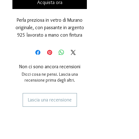
Acquista ora
Perla preziosa in vetro di Murano
originale, con passante in argento
925 lavorato a mano con fintura
lucida e copertura in rosèe
Esente da Nickel
misure: diametro esterno della perla
15 millimetri. diametro del foro, 4
Non ci sono ancora recensioni
millimetri. Spessore della perla 10
Dicci cosa ne pensi. Lascia una
millimetri.
recensione prima degli altri.
Lascia una recensione
SERVIZI AI NOSTRI CLIENTI
Gioielli Personalizzati
Corrieri Utilizzati