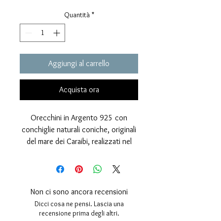
Quantità
*
Aggiungi al carrello
Acquista ora
Orecchini in Argento 925 con
conchiglie naturali coniche, originali
del mare dei Caraibi, realizzati nel
nostro labortorio.
Le conchiglie sono
finemente decorate e impreziosite
con una tecnica innovativa che
Non ci sono ancora recensioni
rende dorato il perimetro,
Dicci cosa ne pensi. Lascia una
risaltandone i dettagli.
recensione prima degli altri.