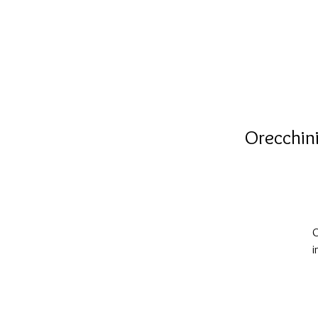
Orecchini
O
i
L