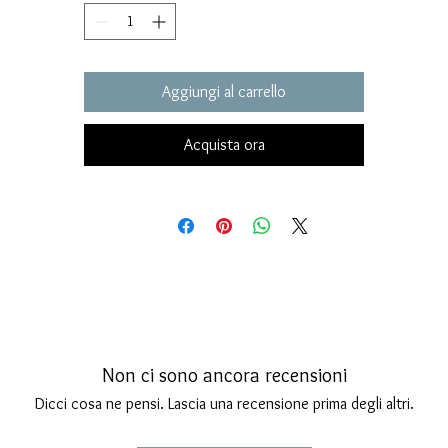
uoco indelebile sul volto e incastonato sul turbanrte hanno due gem
di rubino.
La chiusura di sicurezza è a perno con asola frontale, molto classica 
Aggiungi al carrello
sicura.
Completamente esenti da nickel ed altri allergeni.
Gli orecchini misurano 21 millimetri di altezza complessiva per uno
Acquista ora
spessore di 6 millimetri.
Non ci sono ancora recensioni
Dicci cosa ne pensi. Lascia una recensione prima degli altri.