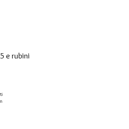
5 e rubini
ti
in
no