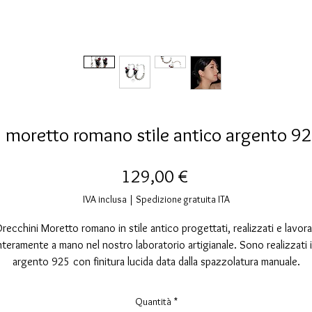
 moretto romano stile antico argento 92
Prezzo
129,00 €
IVA inclusa
|
Spedizione gratuita ITA
recchini Moretto romano in stile antico progettati, realizzati e lavora
nteramente a mano nel nostro laboratorio artigianale. Sono realizzati 
argento 925 con finitura lucida data dalla spazzolatura manuale.
a copertura galvanica è rodio che ne aumenta la brillantezza e il fasci
del gioiello.
Quantità
*
Questi orecchini hanno una lavorazione con smalto nero a