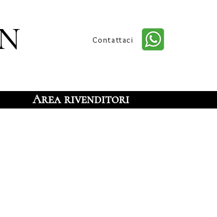
n
Contattaci
Area rivenditori