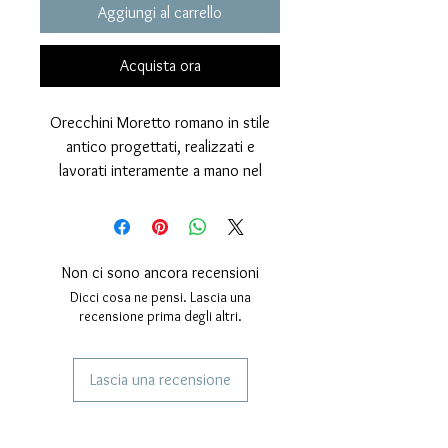
Aggiungi al carrello
Acquista ora
Orecchini Moretto romano in stile
antico progettati, realizzati e
lavorati interamente a mano nel
nostro laboratorio artigianale. Sono
realizzati in argento 925 con finitura
lucida data dalla spazzolatura
manuale.
Non ci sono ancora recensioni
La copertura galvanica è rodio che
Dicci cosa ne pensi. Lascia una
ne aumenta la brillantezza e il fascino
recensione prima degli altri.
del gioiello.
Questi orecchini hanno una
Lascia una recensione
lavorazione con smalto nero a
fuoco indelebile sul volto e
SERVIZI AI NOSTRI CLIENTI
incastonato sul turbanrte hanno due