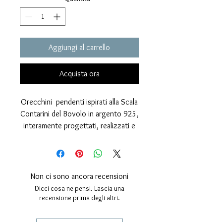
Aggiungi al carrello
Acquista ora
Orecchini pendenti ispirati alla Scala
Contarini del Bovolo in argento 925,
interamente progettati, realizzati e
lavorati a mano nel nostro
laboratorio.
Completamente esenti da nickel,
sono rifiniti con effetto lucente e
Non ci sono ancora recensioni
copertura galvanica al rodio che
Dicci cosa ne pensi. Lascia una
rende il gioiello ancora piu brillante e
recensione prima degli altri.
resistente.
Chiusura con perno e farfallina di