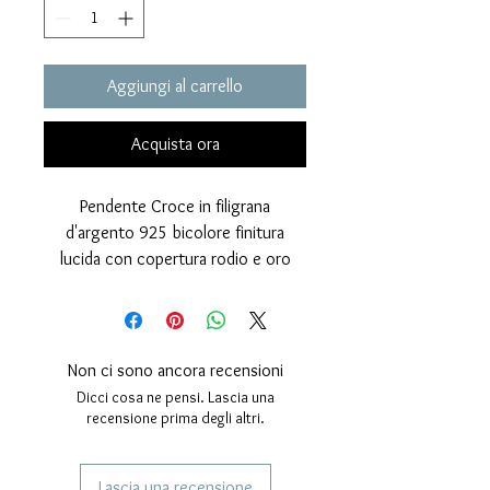
Aggiungi al carrello
Acquista ora
Pendente Croce in filigrana
d'argento 925 bicolore finitura
lucida con copertura rodio e oro
24 kt.
Lavorazione classica.
Altezza: 50 millimetri, larghezza; 30
millimetri.
Non ci sono ancora recensioni
Dicci cosa ne pensi. Lascia una
recensione prima degli altri.
Lascia una recensione