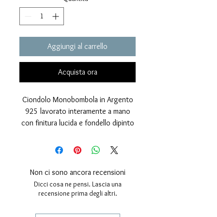
Aggiungi al carrello
Acquista ora
Ciondolo Monobombola in Argento
925 lavorato interamente a mano
con finitura lucida e fondello dipinto
a mano con smalto a fuoco nero.
Il pendente è ulteriormente protetto
dalla corrosione marina con strato di
rodiatura esterna.
Non ci sono ancora recensioni
Esente da Nickel.
Dicci cosa ne pensi. Lascia una
Misure: altezza 33 millimetri,
recensione prima degli altri.
spessore 6 millimetri.