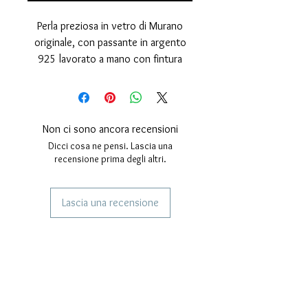
Perla preziosa in vetro di Murano
originale, con passante in argento
925 lavorato a mano con fintura
lucida e copertura in oro 24 Kt.
Esente da Nickel
misure: diametro esterno della perla
15 millimetri. diametro del foro, 4
Non ci sono ancora recensioni
millimetri. Spessore della perla 10
Dicci cosa ne pensi. Lascia una
millimetri.
recensione prima degli altri.
Lascia una recensione
SERVIZI AI NOSTRI CLIENTI
Gioielli Personalizzati
Corrieri Utilizzati
Tempistiche di spedizione