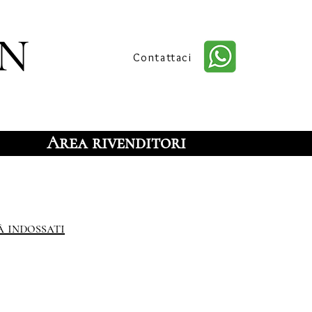
n
Contattaci
Area rivenditori
à indossati
 gioielli unici, creati a