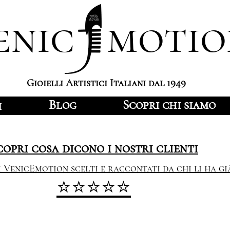
enic motio
Gioielli Artistici Italiani dal 1949
Blog
Scopri chi siamo
i
copri cosa dicono i nostri clienti
i VenicEmotion scelti e raccontati da chi li ha gi
⭐⭐⭐⭐⭐
sformiamo oro e argento in