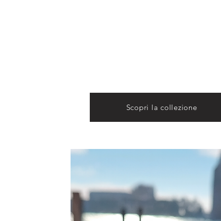
Gioiel
Una nuova collezione di gioielli in oro e 
Dogi, intrisa di simbolismi, architettura go
Scopri la collezione