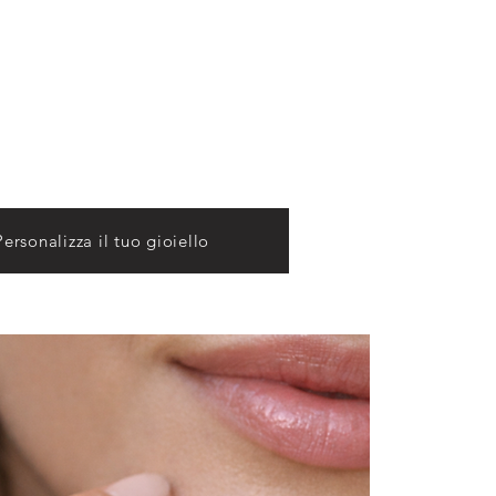
eziano.
 mondo: Venezia. Un viaggio nella Città dei
mozioni indossando un
Gioiello Gotico Fiorito
Personalizza il tuo gioiello