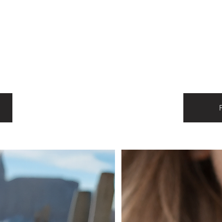
leria in stile Gotico Fiorito Ven
Argento ispirata alla magnificenza di una città unica al
tica, sensazioni, colori e luci uniche! Riscopri queste e
Veneziano.