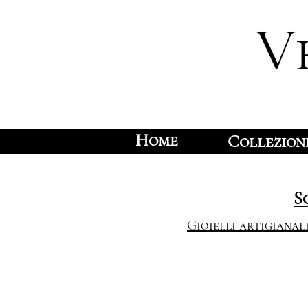
V
Home
Collezion
S
Gioielli artigianal
“VenicEmotion. Dal 1949 tra